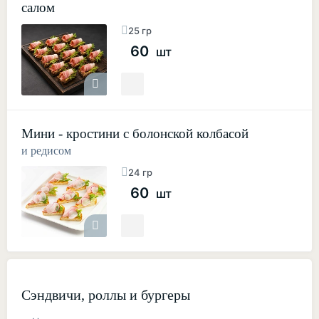
салом
25 гр
60
шт
Мини - кростини с болонской колбасой
и редисом
24 гр
60
шт
Сэндвичи, роллы и бургеры