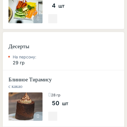
4
шт
Десерты
На персону:
29 гр
Блинное Тирамису
с какао
28 гр
50
шт