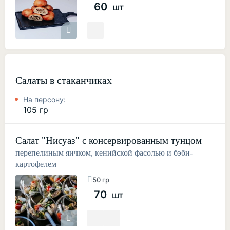
60
шт
Салаты в стаканчиках
На персону:
105 гр
Салат "Нисуаз" с консервированным тунцом
перепелиным яичком, кенийской фасолью и бэби-
картофелем
50 гр
70
шт