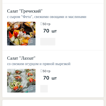
Салат "Греческий"
с сыром "Фета", свежими овощами и маслинами
50 гр
70
шт
Салат "Лаззат"
со свежим огурцом и пряной вырезкой
50 гр
70
шт