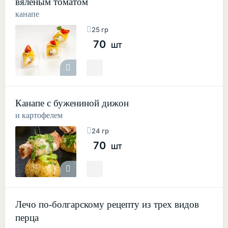
вяленым томатом
канапе
25 гр
70
шт
Канапе с бужениной дижон
и картофелем
24 гр
70
шт
Лечо по-болгарскому рецепту из трех видов
перца