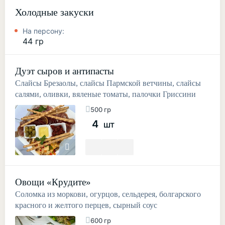
Холодные закуски
На персону:
44 гр
Дуэт сыров и антипасты
Слайсы Брезаолы, слайсы Пармской ветчины, слайсы
салями, оливки, вяленые томаты, палочки Гриссини
500 гр
4
шт
Овощи «Крудите»
Соломка из моркови, огурцов, сельдерея, болгарского
красного и желтого перцев, сырный соус
600 гр