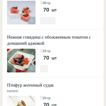
30 гр
70
шт
Нежная говядина с обожженным томатом с
домашней аджикой
25 гр
70
шт
Птифур копченый судак
канапе
20 гр
70
шт