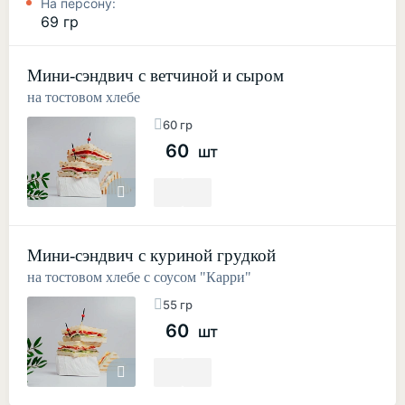
На персону:
69 гр
Мини-сэндвич с ветчиной и сыром
на тостовом хлебе
60 гр
60
шт
Мини-сэндвич с куриной грудкой
на тостовом хлебе с соусом "Карри"
55 гр
60
шт