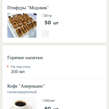
Птифуры "Медовик"
30 гр
50
шт
Горячие напитки
На персону:
200 мл
Кофе "Американо"
свежезаваренный
200 мл
60