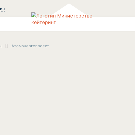
зин
Атомэнергопроект
ы