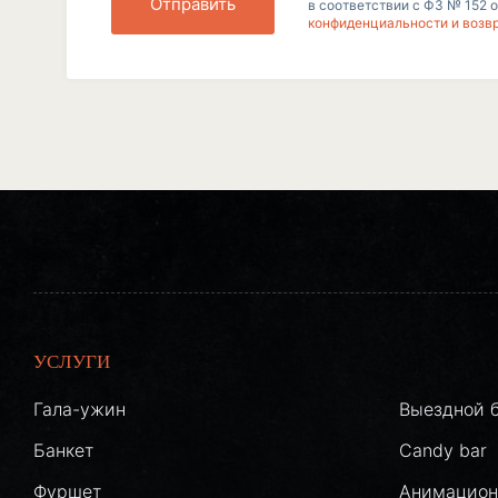
Отправить
в соответствии с ФЗ № 152 о
конфиденциальности и возв
УСЛУГИ
Гала-ужин
Выездной 
Банкет
Candy bar
Фуршет
Анимацион