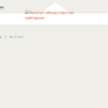
зин
Ido Event
ы