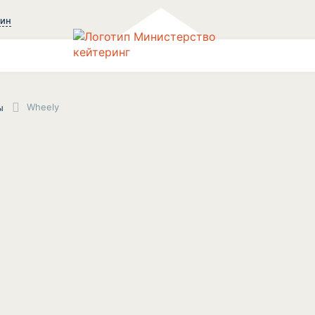
зин
Wheely
ы