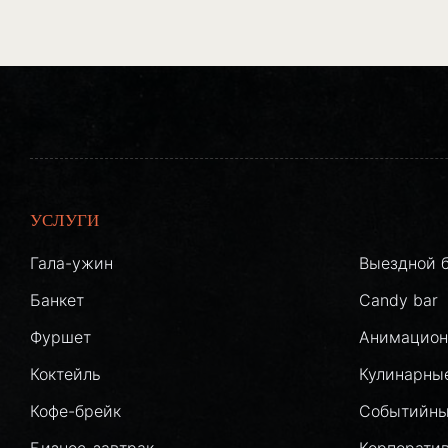
УСЛУГИ
Гала-ужин
Выездной 
Банкет
Candy bar
Фуршет
Анимацион
Коктейль
Кулинарны
Кофе-брейк
Событийны
Бизнес-завтрак
Корпорати