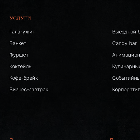
УСЛУГИ
Гала-ужин
Выездной 
Банкет
Candy bar
Фуршет
Анимацион
Коктейль
Кулинарны
Кофе-брейк
Событийны
Бизнес-завтрак
Корпорати