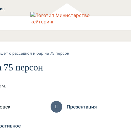
зин
шет с рассадкой и бар на 75 персон
а 75 персон
ом.
ловек
Презентация
ративное