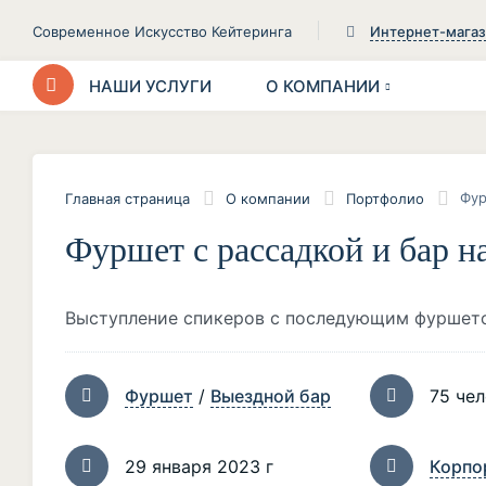
Современное Искусство Кейтеринга
Интернет-мага
НАШИ УСЛУГИ
О КОМПАНИИ
Фур
Главная страница
О компании
Портфолио
Фуршет с рассадкой и бар н
Выступление спикеров с последующим фуршет
Фуршет
/
Выездной бар
75 че
29 января 2023 г
Корпо