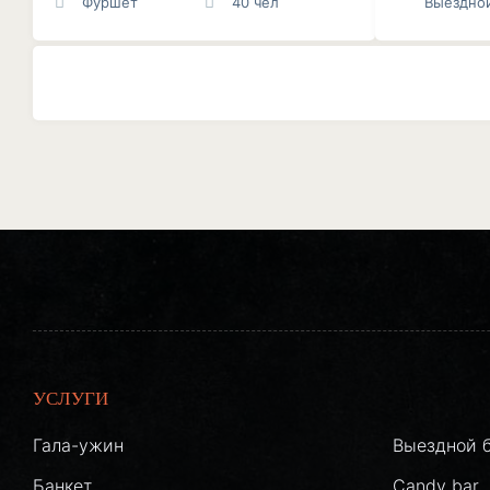
Фуршет
40 чел
Выездно
УСЛУГИ
Гала-ужин
Выездной 
Банкет
Candy bar