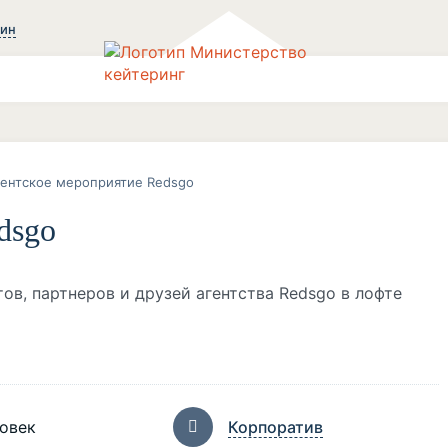
зин
ентское мероприятие Redsgo
dsgo
ов, партнеров и друзей агентства Redsgo в лофте
ловек
Корпоратив