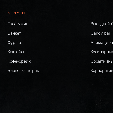
УСЛУГИ
Гала-ужин
Выездной 
Банкет
Candy bar
Фуршет
Анимацион
Коктейль
Кулинарны
Кофе-брейк
Событийны
Бизнес-завтрак
Корпорати