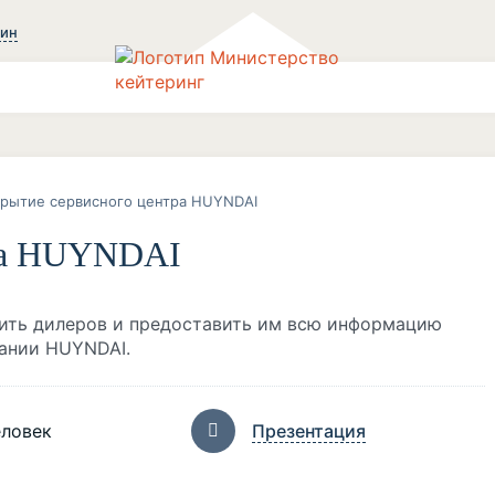
зин
рытие сервисного центра HUYNDAI
тра HUYNDAI
ить дилеров и предоставить им всю информацию
ании HUYNDAI.
еловек
Презентация