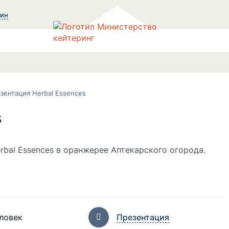
зин
зентация Herbal Essences
s
bal Essences в оранжерее Аптекарского огорода.
ловек
Презентация