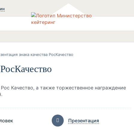
зин
зентация знака качества РосКачество
 РосКачество
 Рос Качество, а также торжественное награждение
.
ловек
Презентация