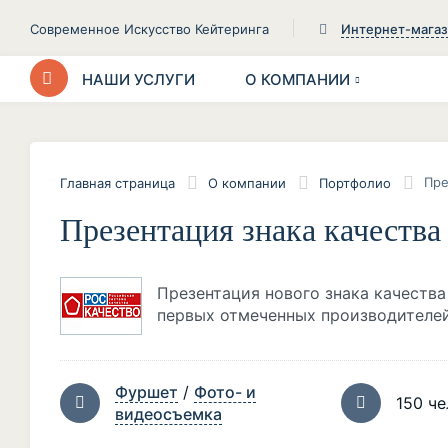
Современное Искусство Кейтеринга
Интернет-мага
НАШИ УСЛУГИ
О КОМПАНИИ
Пре
Главная страница
О компании
Портфолио
Презентация знака качества
Презентация нового знака качества
первых отмеченных производителей
Фуршет
/
Фото- и
150 че
видеосъемка