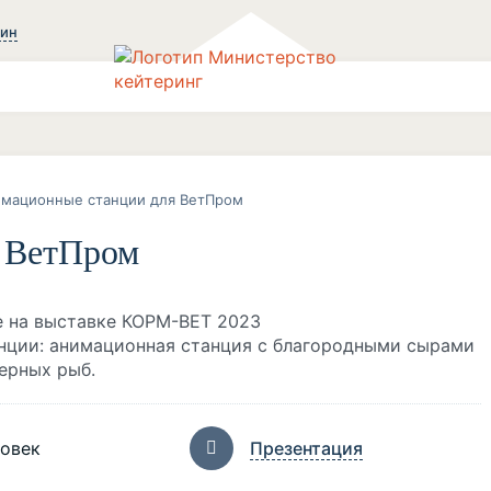
зин
мационные станции для ВетПром
 ВетПром
е на выставке КОРМ-ВЕТ 2023
нции: анимационная станция с благородными сырами
ерных рыб.
ловек
Презентация