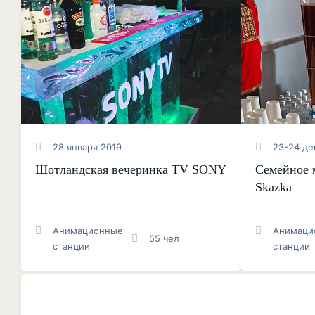
28 января 2019
23-24 де
Шотландская вечеринка TV SONY
Семейное 
Skazka
Анимационные
Анимаци
55 чел
станции
станции