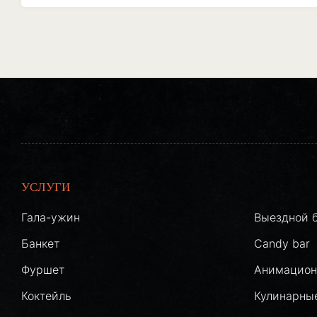
УСЛУГИ
Гала-ужин
Выездной 
Банкет
Candy bar
Фуршет
Анимацион
Коктейль
Кулинарны