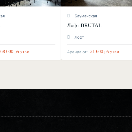
кая
Бауманская
t
Лофт BRUTAL
Лофт
168 000 р/сутки
21 600 р/сутки
Аренда от: