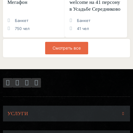
Мегафон
welcome на 41 персону
в Усадьбе Середниково
Банкет
Банкет
750 чел
41 чел
Смотреть все
УСЛУГИ