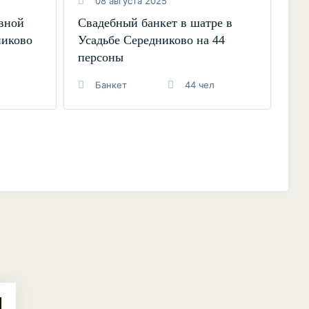
08 августа 2025
авной
Свадебный банкет в шатре в
Св
никово
Усадьбе Середниково на 44
зо
персоны
70
Банкет
44 чел