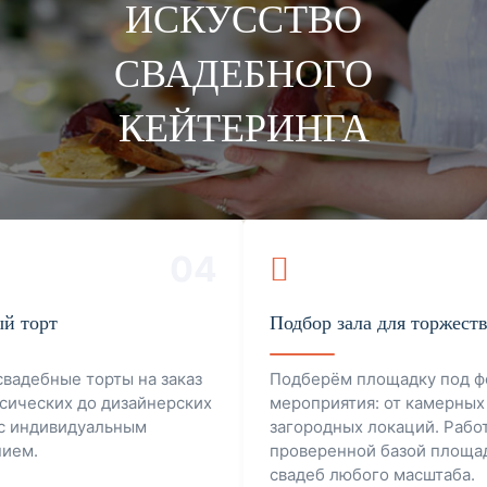
ИСКУССТВО
СВАДЕБНОГО
КЕЙТЕРИНГА
04
й торт
Подбор зала для торжест
вадебные торты на заказ
Подберём площадку под ф
ссических до дизайнерских
мероприятия: от камерных
с индивидуальным
загородных локаций. Рабо
ием.
проверенной базой площа
свадеб любого масштаба.