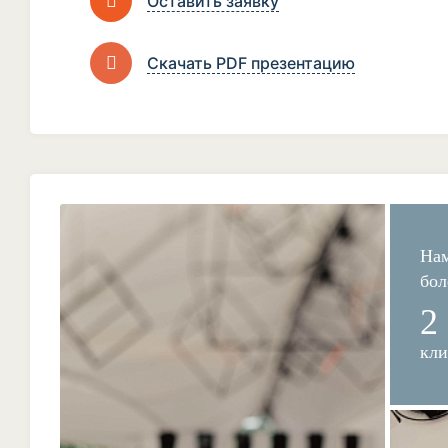
Оставить заявку
Скачать PDF презентацию
Нам
бол
2
кли