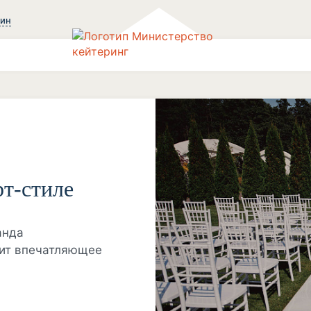
зин
т-стиле
анда
вит впечатляющее