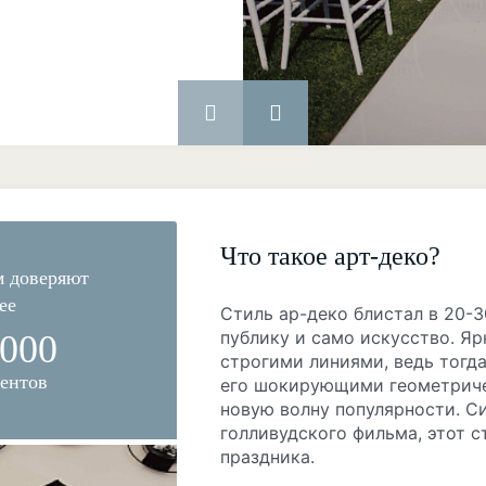
Что такое арт-деко?
 доверяют
ее
Стиль ар-деко блистал в 20-3
публику и само искусство. Яр
 000
строгими линиями, ведь тогда
ентов
его шокирующими геометриче
новую волну популярности. С
голливудского фильма, этот с
праздника.