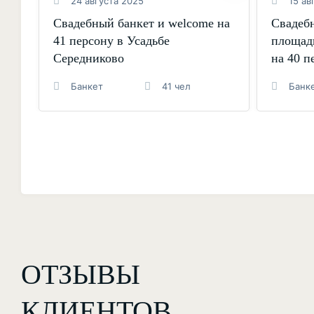
24 августа 2025
15 ав
Свадебный банкет и welcome на
Свадебн
41 персону в Усадьбе
площад
Середниково
на 40 п
Банкет
41 чел
Банк
ОТЗЫВЫ
КЛИЕНТОВ