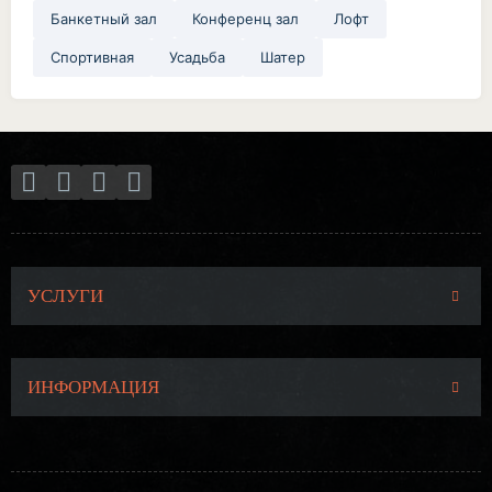
Банкетный зал
Конференц зал
Лофт
Спортивная
Усадьба
Шатер
УСЛУГИ
ИНФОРМАЦИЯ