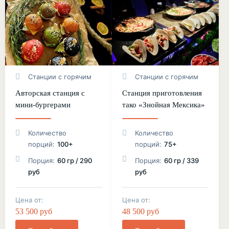
Станции с горячим
Станции с горячим
Авторская станция с
Станция приготовления
мини-бургерами
тако «Знойная Мексика»
Количество
Количество
порций:
100+
порций:
75+
Порция:
60 гр / 290
Порция:
60 гр / 339
руб
руб
Цена от:
Цена от:
53 500 руб
48 500 руб