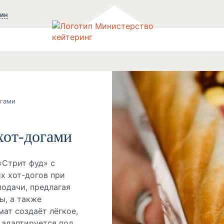
зин
огами
хот-догами
«Стрит фуд» с
х хот-догов при
подачи, предлагая
ы, а также
ат создаёт лёгкое,
 адаптируется под