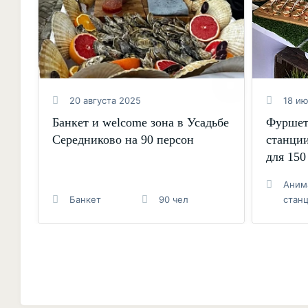
20 августа 2025
18 и
Банкет и welcome зона в Усадьбе
Фуршет
Середниково на 90 персон
станци
для 150
Аним
Банкет
90 чел
стан