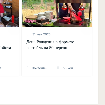
31 мая 2025
День Рождения в формате
По
Тойота
коктейль на 50 персон
Ко
л
Коктейль
50 чел