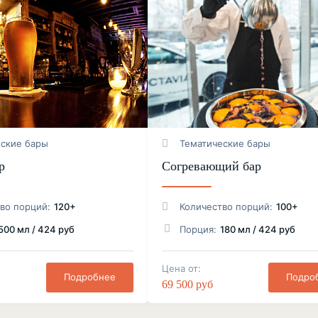
еские бары
Тематические бары
р
Согревающий бар
во порций:
120+
Количество порций:
100+
500 мл / 424 руб
Порция:
180 мл / 424 руб
Цена от:
Подробнее
Подро
69 500 руб