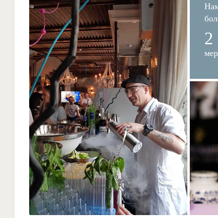
Нам
бол
2
ме