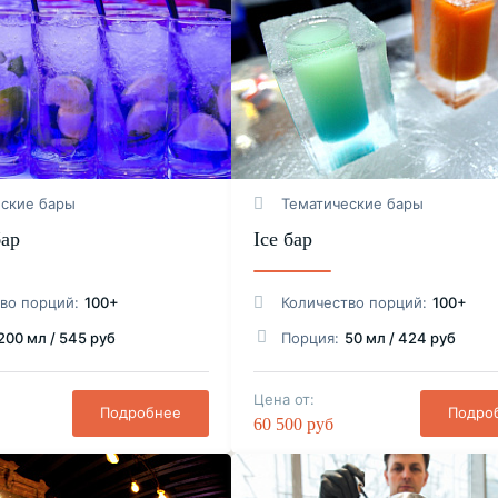
еские бары
Тематические бары
бар
Ice бар
во порций:
100+
Количество порций:
100+
200 мл / 545 руб
Порция:
50 мл / 424 руб
Цена от:
Подробнее
Подро
60 500 руб