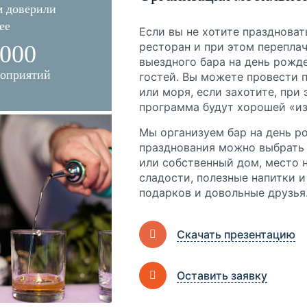
 доверили
ее
Если вы не хотите празднова
ресторан и при этом переплач
 000
выездного бара на день рожд
роприятий
гостей. Вы можете провести п
или моря, если захотите, при 
программа будут хорошей «из
Мы организуем бар на день ро
празднования можно выбрать 
или собственный дом, место н
сладости, полезные напитки и
подарков и довольные друзья
Скачать презентацию
Оставить заявку