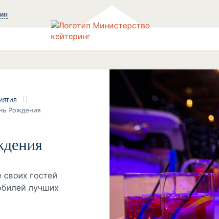
зин
иятия
ень Рождения
ждения
 своих гостей
юбилей лучших